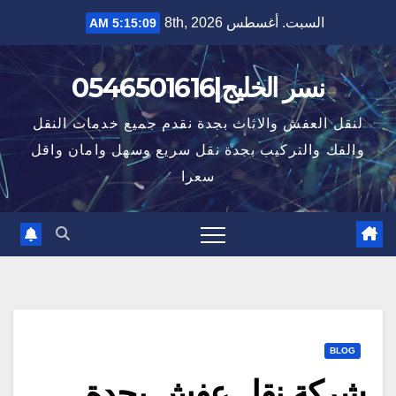
Ski
السبت. أغسطس 8th, 2026
5:15:10 AM
t
conten
نسر الخليج|0546501616
لنقل العفش والاثاث بجدة نقدم جميع خدمات النقل
والفك والتركيب بجدة نقل سريع وسهل وامان واقل
سعرا
BLOG
شركة نقل عفش بجدة