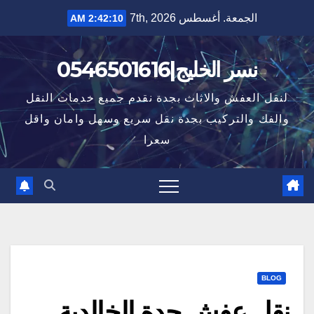
Ski
الجمعة. أغسطس 7th, 2026
2:42:11 AM
t
conten
نسر الخليج|0546501616
لنقل العفش والاثاث بجدة نقدم جميع خدمات النقل
والفك والتركيب بجدة نقل سريع وسهل وامان واقل
سعرا
BLOG
نقل عفش جدة الخالدية